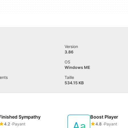
Version
3.86
OS
Windows ME
ents
Taille
534.15 KB
Finished Sympathy
Boost Player
4.2
Payant
4.8
Payant