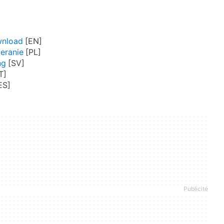
wnload
eranie
ng