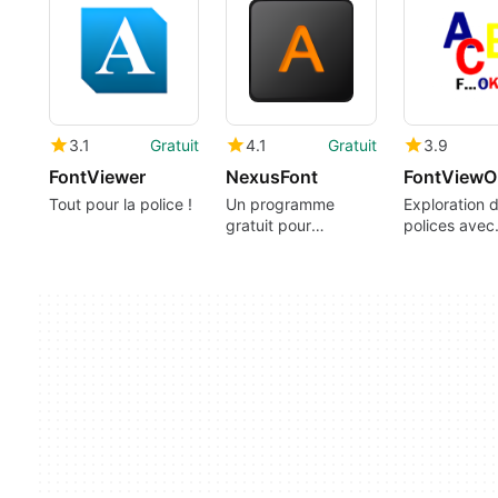
3.1
Gratuit
4.1
Gratuit
3.9
FontViewer
NexusFont
FontView
Tout pour la police !
Un programme
Exploration 
gratuit pour
polices avec
Windows, par xiles.
FontViewOK