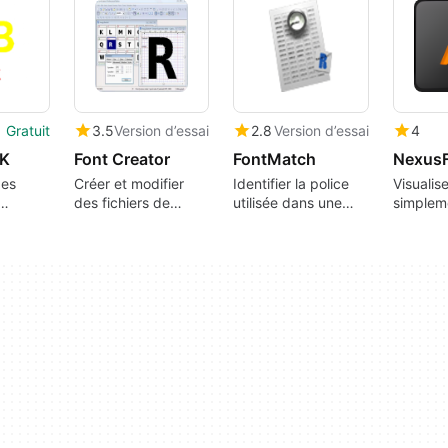
Gratuit
3.5
Version d’essai
2.8
Version d’essai
4
OK
Font Creator
FontMatch
des
Créer et modifier
Identifier la police
Visualis
des fichiers de
utilisée dans une
simplem
police TrueType
image ou un
polices 
document
caractèr