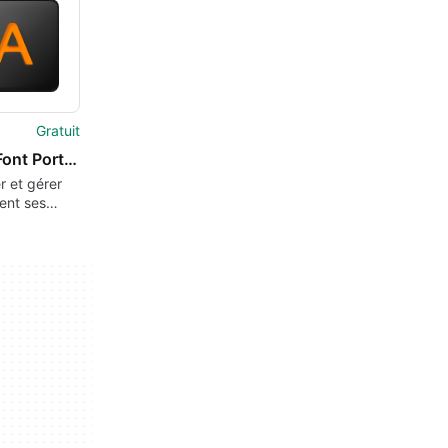
Gratuit
NexusFont Portable
er et gérer
ent ses
de
es, partout