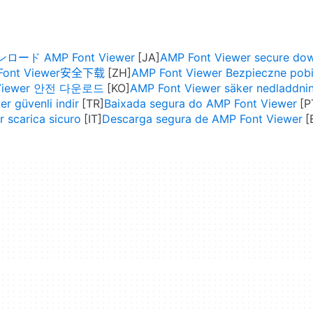
ード AMP Font Viewer
AMP Font Viewer secure do
Font Viewer安全下载
AMP Font Viewer Bezpieczne pobi
 Viewer 안전 다운로드
AMP Font Viewer säker nedladdni
r güvenli indir
Baixada segura do AMP Font Viewer
 scarica sicuro
Descarga segura de AMP Font Viewer