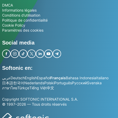
DMCA
Informations légales
Conditions d’utilisation
Politique de confidentialité
Cookie Policy
Paramètres des cookies
Social media
Softonic en:
عربي
Deutsch
English
Español
Français
Bahasa Indonesia
Italiano
日本語
한국어
Nederlands
Polski
Português
Русский
Svenska
ภาษาไทย
Türkçe
Tiếng Việt
中文
Copyright SOFTONIC INTERNATIONAL S.A.
© 1997–2026 — Tous droits réservés